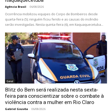
Itaquaquecetuba
Agência Brasil
-
06/08/2026
Ocorrência mobilizou equipes do Corpo de Bombeiros desde
quarta-feira (5); ninguém ficou ferido e as causas do incêndio
serão investigadas. Nesta quinta-feira (6), em Itaquaquecetuba...
Geral
Blitz do Bem será realizada nesta sexta-
feira para conscientizar sobre o combate à
violência contra a mulher em Rio Claro
Gabriel Gouvêa
-
06/08/2026