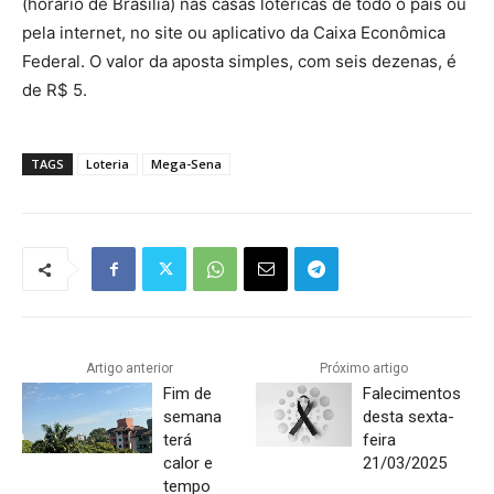
(horário de Brasília) nas casas lotéricas de todo o país ou
pela internet, no site ou aplicativo da Caixa Econômica
Federal. O valor da aposta simples, com seis dezenas, é
de R$ 5.
TAGS
Loteria
Mega-Sena
Artigo anterior
Próximo artigo
Fim de
Falecimentos
semana
desta sexta-
terá
feira
calor e
21/03/2025
tempo