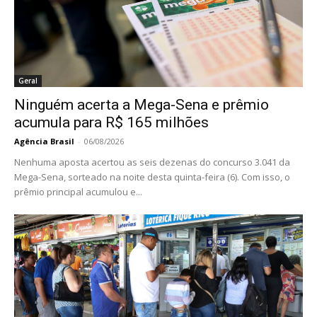
Geral
Ninguém acerta a Mega-Sena e prêmio
acumula para R$ 165 milhões
Agência Brasil
-
06/08/2026
Nenhuma aposta acertou as seis dezenas do concurso 3.041 da
Mega-Sena, sorteado na noite desta quinta-feira (6). Com isso, o
prêmio principal acumulou e...