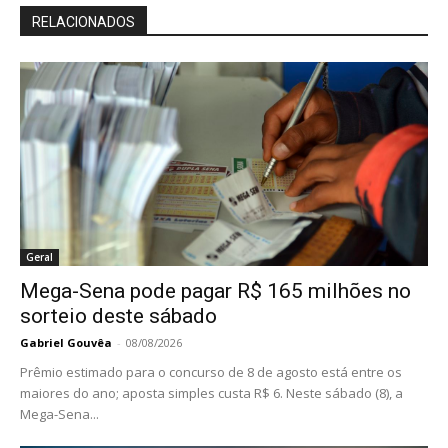
RELACIONADOS
Geral
Mega-Sena pode pagar R$ 165 milhões no
sorteio deste sábado
Gabriel Gouvêa
-
08/08/2026
Prêmio estimado para o concurso de 8 de agosto está entre os
maiores do ano; aposta simples custa R$ 6. Neste sábado (8), a
Mega-Sena...