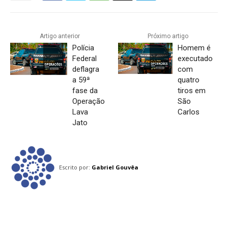
Artigo anterior
Próximo artigo
Polícia
Homem é
Federal
executado
deflagra
com
a 59ª
quatro
fase da
tiros em
Operação
São
Lava
Carlos
Jato
Escrito por:
Gabriel Gouvêa