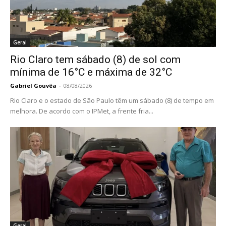
Geral
Rio Claro tem sábado (8) de sol com
mínima de 16°C e máxima de 32°C
Gabriel Gouvêa
-
08/08/2026
Rio Claro e o estado de São Paulo têm um sábado (8) de tempo em
melhora. De acordo com o IPMet, a frente fria...
Geral