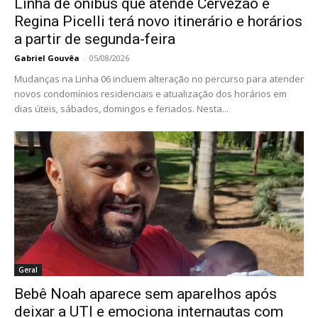
Linha de ônibus que atende Cervezão e
Regina Picelli terá novo itinerário e horários
a partir de segunda-feira
Gabriel Gouvêa
-
05/08/2026
Mudanças na Linha 06 incluem alteração no percurso para atender
novos condomínios residenciais e atualização dos horários em
dias úteis, sábados, domingos e feriados. Nesta...
Geral
Bebê Noah aparece sem aparelhos após
deixar a UTI e emociona internautas com