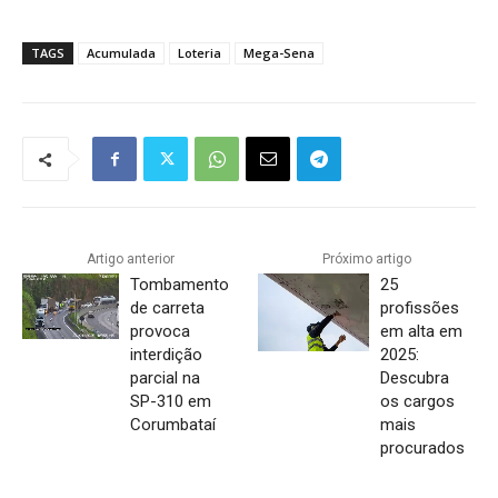
TAGS
Acumulada
Loteria
Mega-Sena
Artigo anterior
Próximo artigo
Tombamento
25
de carreta
profissões
provoca
em alta em
interdição
2025:
parcial na
Descubra
SP-310 em
os cargos
Corumbataí
mais
procurados