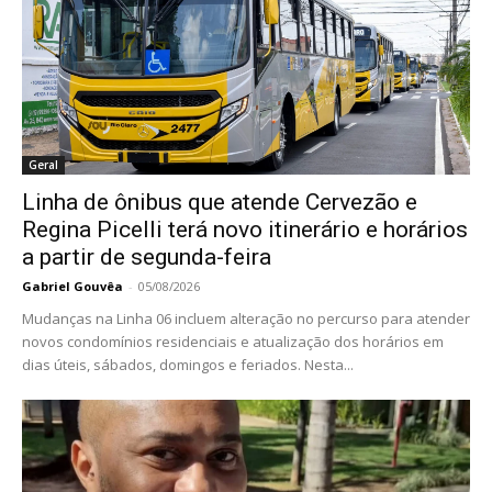
Geral
Linha de ônibus que atende Cervezão e
Regina Picelli terá novo itinerário e horários
a partir de segunda-feira
Gabriel Gouvêa
-
05/08/2026
Mudanças na Linha 06 incluem alteração no percurso para atender
novos condomínios residenciais e atualização dos horários em
dias úteis, sábados, domingos e feriados. Nesta...