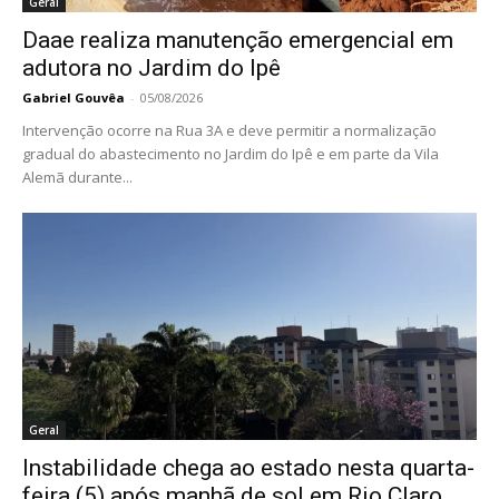
Geral
Daae realiza manutenção emergencial em
adutora no Jardim do Ipê
Gabriel Gouvêa
-
05/08/2026
Intervenção ocorre na Rua 3A e deve permitir a normalização
gradual do abastecimento no Jardim do Ipê e em parte da Vila
Alemã durante...
Geral
Instabilidade chega ao estado nesta quarta-
feira (5) após manhã de sol em Rio Claro