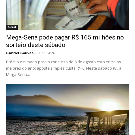
Geral
Mega-Sena pode pagar R$ 165 milhões no
sorteio deste sábado
Gabriel Gouvêa
-
08/08/2026
Prêmio estimado para o concurso de 8 de agosto está entre os
maiores do ano; aposta simples custa R$ 6. Neste sábado (8), a
Mega-Sena...