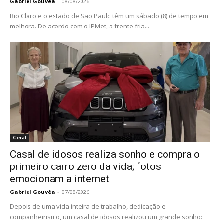
Gabriel Gouvêa
-
08/08/2026
Rio Claro e o estado de São Paulo têm um sábado (8) de tempo em
melhora. De acordo com o IPMet, a frente fria...
Geral
Casal de idosos realiza sonho e compra o
primeiro carro zero da vida; fotos
emocionam a internet
Gabriel Gouvêa
-
07/08/2026
Depois de uma vida inteira de trabalho, dedicação e
companheirismo, um casal de idosos realizou um grande sonho: