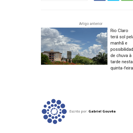
Artigo anterior
Rio Claro
terá sol pel
manhã e
possibilida
de chuva à
tarde nesta
quinta-feir
Escrito por:
Gabriel Gouvêa