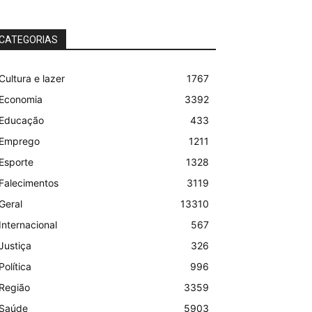
CATEGORIAS
Cultura e lazer
1767
Economia
3392
Educação
433
Emprego
1211
Esporte
1328
Falecimentos
3119
Geral
13310
Internacional
567
Justiça
326
Política
996
Região
3359
Saúde
5903