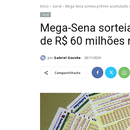
Início
Geral
Mega-Sena sorteia prêmio acumulado de
Geral
Mega-Sena sortei
de R$ 60 milhões n
por
Gabriel Gouvêa
28/11/2024
Compartilhado