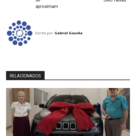
se
SMS falsas
aproximam
Escrito por:
Gabriel Gouvêa
RELACIONADOS