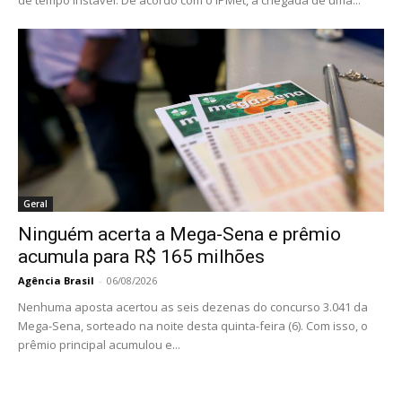
de tempo instável. De acordo com o IPMet, a chegada de uma...
Geral
Ninguém acerta a Mega-Sena e prêmio
acumula para R$ 165 milhões
Agência Brasil
-
06/08/2026
Nenhuma aposta acertou as seis dezenas do concurso 3.041 da
Mega-Sena, sorteado na noite desta quinta-feira (6). Com isso, o
prêmio principal acumulou e...