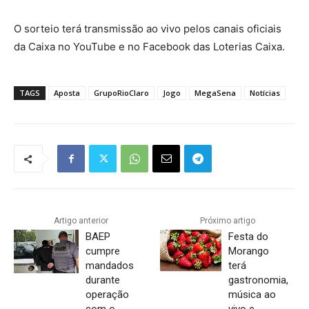
O sorteio terá transmissão ao vivo pelos canais oficiais
da Caixa no YouTube e no Facebook das Loterias Caixa.
TAGS
Aposta
GrupoRioClaro
Jogo
MegaSena
Notícias
Artigo anterior
Próximo artigo
BAEP
Festa do
cumpre
Morango
mandados
terá
durante
gastronomia,
operação
música ao