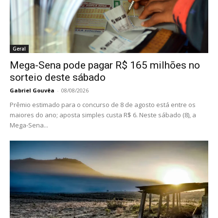
Geral
Mega-Sena pode pagar R$ 165 milhões no
sorteio deste sábado
Gabriel Gouvêa
-
08/08/2026
Prêmio estimado para o concurso de 8 de agosto está entre os
maiores do ano; aposta simples custa R$ 6. Neste sábado (8), a
Mega-Sena...