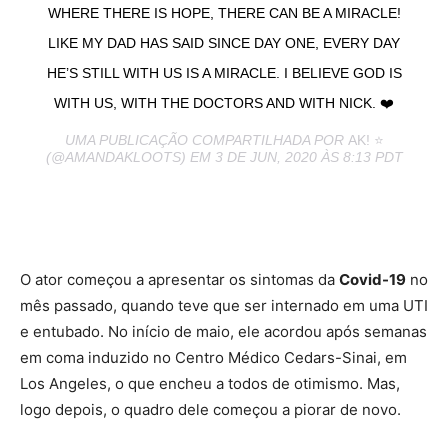
WHERE THERE IS HOPE, THERE CAN BE A MIRACLE!
LIKE MY DAD HAS SAID SINCE DAY ONE, EVERY DAY
HE’S STILL WITH US IS A MIRACLE. I BELIEVE GOD IS
WITH US, WITH THE DOCTORS AND WITH NICK. ❤️
UMA PUBLICAÇÃO COMPARTILHADA POR
AK! ⭐️
(@AMANDAKLOOTS) EM 3 DE JUN, 2020 ÀS 8:13 PDT
O ator começou a apresentar os sintomas da
Covid-19
no
mês passado, quando teve que ser internado em uma UTI
e entubado. No início de maio, ele acordou após semanas
em coma induzido no Centro Médico Cedars-Sinai, em
Los Angeles, o que encheu a todos de otimismo. Mas,
logo depois, o quadro dele começou a piorar de novo.