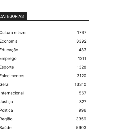
CATEGORIAS
Cultura e lazer
1767
Economia
3392
Educação
433
Emprego
1211
Esporte
1328
Falecimentos
3120
Geral
13310
Internacional
567
Justiça
327
Política
996
Região
3359
Saúde
5903