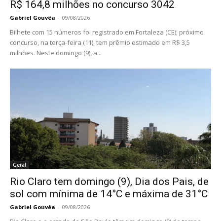
R$ 164,8 milhões no concurso 3042
Gabriel Gouvêa
-
09/08/2026
Bilhete com 15 números foi registrado em Fortaleza (CE); próximo
concurso, na terça-feira (11), tem prêmio estimado em R$ 3,5
milhões. Neste domingo (9), a...
Geral
Rio Claro tem domingo (9), Dia dos Pais, de
sol com mínima de 14°C e máxima de 31°C
Gabriel Gouvêa
-
09/08/2026