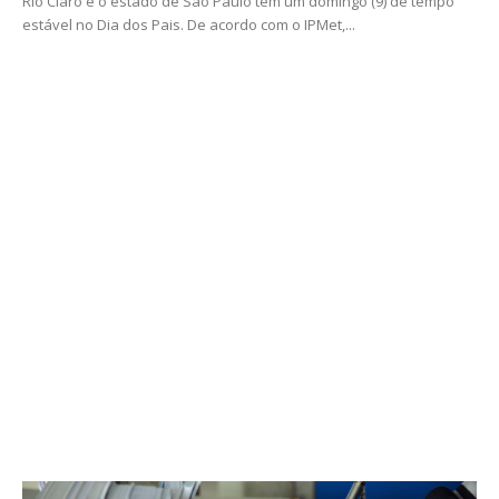
Rio Claro e o estado de São Paulo têm um domingo (9) de tempo
estável no Dia dos Pais. De acordo com o IPMet,...