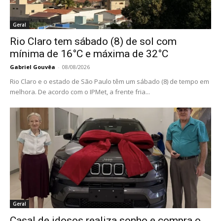
Geral
Rio Claro tem sábado (8) de sol com
mínima de 16°C e máxima de 32°C
Gabriel Gouvêa
-
08/08/2026
Rio Claro e o estado de São Paulo têm um sábado (8) de tempo em
melhora. De acordo com o IPMet, a frente fria...
Geral
Casal de idosos realiza sonho e compra o