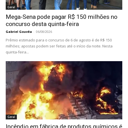
Geral
Mega-Sena pode pagar R$ 150 milhões no
concurso desta quinta-feira
Gabriel Gouvêa
-
06/08/2026
Prêmio estimado para o concurso de 6 de agosto é de R$ 150
milhões; apostas podem ser feitas até o início da noite. Nesta
quinta-feira...
Geral
Incêndio em fábrica de produtos químicos é