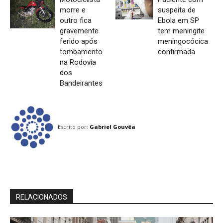
morre e
suspeita de
outro fica
Ebola em SP
gravemente
tem meningite
ferido após
meningocócica
tombamento
confirmada
na Rodovia
dos
Bandeirantes
Escrito por:
Gabriel Gouvêa
RELACIONADOS