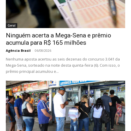
Geral
Ninguém acerta a Mega-Sena e prêmio
acumula para R$ 165 milhões
Agência Brasil
-
06/08/2026
Nenhuma aposta acertou as seis dezenas do concurso 3.041 da
Mega-Sena, sorteado na noite desta quinta-feira (6). Com isso, o
prêmio principal acumulou e...