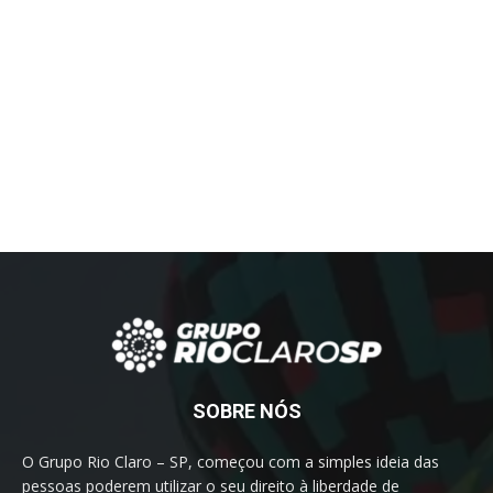
SOBRE NÓS
O Grupo Rio Claro – SP, começou com a simples ideia das
pessoas poderem utilizar o seu direito à liberdade de