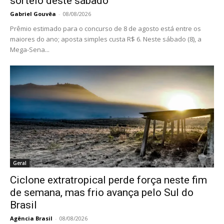
sorteio deste sábado
Gabriel Gouvêa
-
08/08/2026
Prêmio estimado para o concurso de 8 de agosto está entre os
maiores do ano; aposta simples custa R$ 6. Neste sábado (8), a
Mega-Sena...
Geral
Ciclone extratropical perde força neste fim
de semana, mas frio avança pelo Sul do
Brasil
Agência Brasil
-
08/08/2026