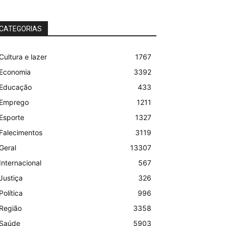
CATEGORIAS
Cultura e lazer
1767
Economia
3392
Educação
433
Emprego
1211
Esporte
1327
Falecimentos
3119
Geral
13307
Internacional
567
Justiça
326
Política
996
Região
3358
Saúde
5903