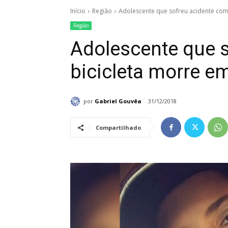
Início
Região
Adolescente que sofreu acidente com
Região
Adolescente que 
bicicleta morre e
por
Gabriel Gouvêa
31/12/2018
Compartilhado