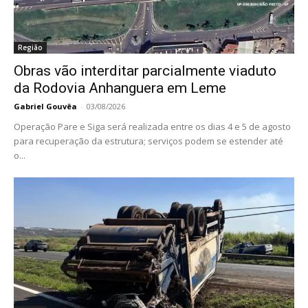
Região
Obras vão interditar parcialmente viaduto
da Rodovia Anhanguera em Leme
Gabriel Gouvêa
-
03/08/2026
Operação Pare e Siga será realizada entre os dias 4 e 5 de agosto
para recuperação da estrutura; serviços podem se estender até
o...