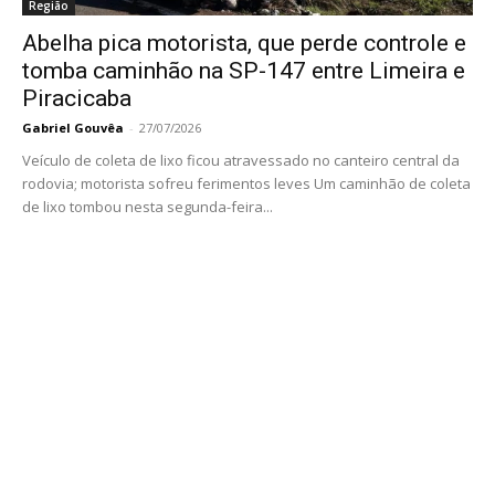
Região
Abelha pica motorista, que perde controle e
tomba caminhão na SP-147 entre Limeira e
Piracicaba
Gabriel Gouvêa
-
27/07/2026
Veículo de coleta de lixo ficou atravessado no canteiro central da
rodovia; motorista sofreu ferimentos leves Um caminhão de coleta
de lixo tombou nesta segunda-feira...