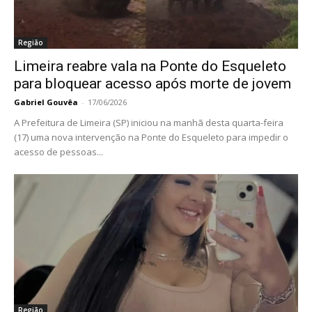
Região
Limeira reabre vala na Ponte do Esqueleto
para bloquear acesso após morte de jovem
Gabriel Gouvêa
-
17/06/2026
A Prefeitura de Limeira (SP) iniciou na manhã desta quarta-feira
(17) uma nova intervenção na Ponte do Esqueleto para impedir o
acesso de pessoas...
Região