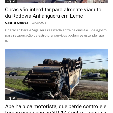
Região
Obras vão interditar parcialmente viaduto
da Rodovia Anhanguera em Leme
Gabriel Gouvêa
-
03/08/2026
Operação Pare e Siga será realizada entre os dias 4 e 5 de agosto
para recuperação da estrutura; serviços podem se estender até
o...
Região
Abelha pica motorista, que perde controle e
tomba caminhão na SP-147 entre Limeira e