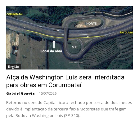
Região
Alça da Washington Luís será interditada
para obras em Corumbataí
Gabriel Gouvêa
-
15/07/2026
Retorno no sentido Capital ficará fechado por cerca de dois meses
devido à implantação da terceira faixa Motoristas que trafegam
pela Rodovia Washington Luís (SP-310)...