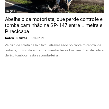
Região
Abelha pica motorista, que perde controle e
tomba caminhão na SP-147 entre Limeira e
Piracicaba
Gabriel Gouvêa
-
27/07/2026
Veículo de coleta de lixo ficou atravessado no canteiro central da
rodovia; motorista sofreu ferimentos leves Um caminhão de coleta
de lixo tombou nesta segunda-feira...