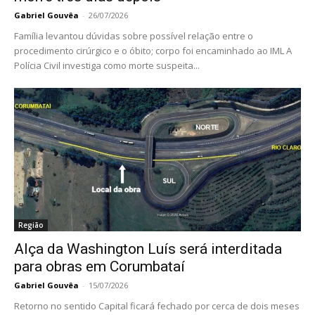
Gabriel Gouvêa
-
26/07/2026
Família levantou dúvidas sobre possível relação entre o
procedimento cirúrgico e o óbito; corpo foi encaminhado ao IML A
Polícia Civil investiga como morte suspeita...
Região
Alça da Washington Luís será interditada
para obras em Corumbataí
Gabriel Gouvêa
-
15/07/2026
Retorno no sentido Capital ficará fechado por cerca de dois meses