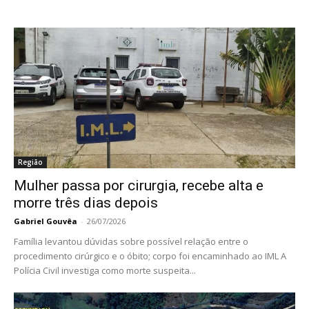
Região
Mulher passa por cirurgia, recebe alta e
morre três dias depois
Gabriel Gouvêa
-
26/07/2026
Família levantou dúvidas sobre possível relação entre o
procedimento cirúrgico e o óbito; corpo foi encaminhado ao IML A
Polícia Civil investiga como morte suspeita...