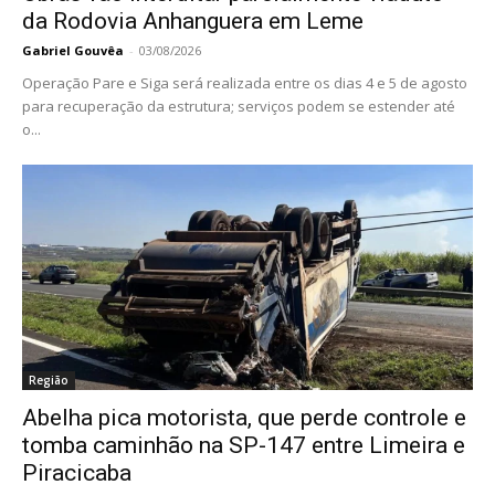
da Rodovia Anhanguera em Leme
Gabriel Gouvêa
-
03/08/2026
Operação Pare e Siga será realizada entre os dias 4 e 5 de agosto
para recuperação da estrutura; serviços podem se estender até
o...
Região
Abelha pica motorista, que perde controle e
tomba caminhão na SP-147 entre Limeira e
Piracicaba