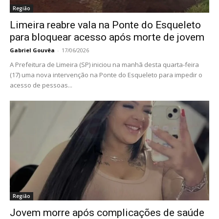
Região
Limeira reabre vala na Ponte do Esqueleto
para bloquear acesso após morte de jovem
Gabriel Gouvêa
-
17/06/2026
A Prefeitura de Limeira (SP) iniciou na manhã desta quarta-feira
(17) uma nova intervenção na Ponte do Esqueleto para impedir o
acesso de pessoas...
Região
Jovem morre após complicações de saúde