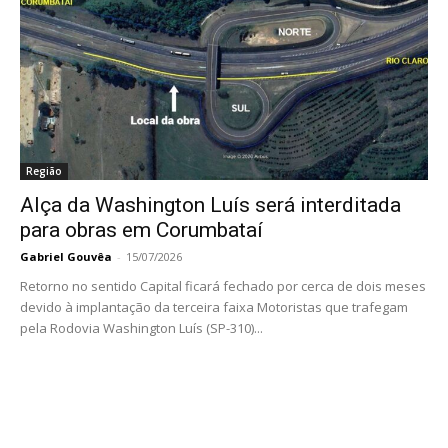
Região
Alça da Washington Luís será interditada
para obras em Corumbataí
Gabriel Gouvêa
-
15/07/2026
Retorno no sentido Capital ficará fechado por cerca de dois meses
devido à implantação da terceira faixa Motoristas que trafegam
pela Rodovia Washington Luís (SP-310)...