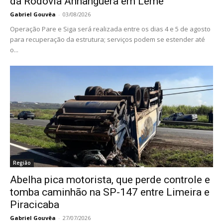
da Rodovia Anhanguera em Leme
Gabriel Gouvêa
-
03/08/2026
Operação Pare e Siga será realizada entre os dias 4 e 5 de agosto
para recuperação da estrutura; serviços podem se estender até
o...
Região
Abelha pica motorista, que perde controle e
tomba caminhão na SP-147 entre Limeira e
Piracicaba
Gabriel Gouvêa
-
27/07/2026