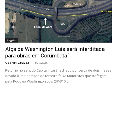
Região
Alça da Washington Luís será interditada
para obras em Corumbataí
Gabriel Gouvêa
-
15/07/2026
Retorno no sentido Capital ficará fechado por cerca de dois meses
devido à implantação da terceira faixa Motoristas que trafegam
pela Rodovia Washington Luís (SP-310)...