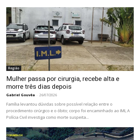
Região
Mulher passa por cirurgia, recebe alta e
morre três dias depois
Gabriel Gouvêa
-
26/07/2026
Família levantou dúvidas sobre possível relação entre o
procedimento cirúrgico e o óbito; corpo foi encaminhado ao IML A
Polícia Civil investiga como morte suspeita...