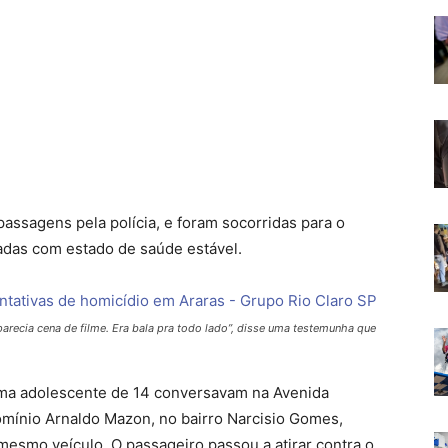
assagens pela polícia, e foram socorridas para o
adas com estado de saúde estável.
parecia cena de filme. Era bala pra todo lado”, disse uma testemunha que
uma adolescente de 14 conversavam na Avenida
omínio Arnaldo Mazon, no bairro Narcisio Gomes,
smo veículo. O passageiro passou a atirar contra o