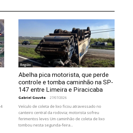
Região
Abelha pica motorista, que perde
controle e tomba caminhão na SP-
147 entre Limeira e Piracicaba
Gabriel Gouvêa
-
27/07/2026
 4
Veículo de coleta de lixo ficou atravessado no
canteiro central da rodovia; motorista sofreu
ferimentos leves Um caminhão de coleta de lixo
tombou nesta segunda-feira...