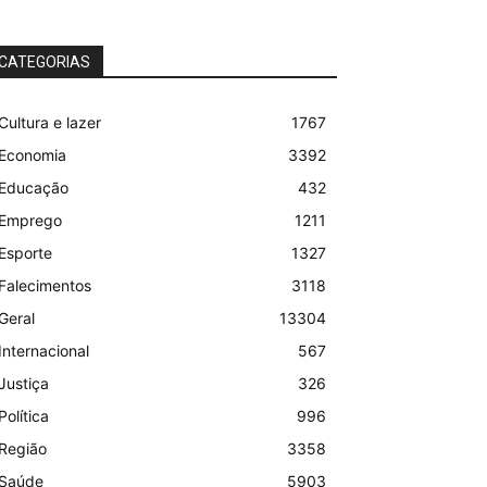
CATEGORIAS
Cultura e lazer
1767
Economia
3392
Educação
432
Emprego
1211
Esporte
1327
Falecimentos
3118
Geral
13304
Internacional
567
Justiça
326
Política
996
Região
3358
Saúde
5903