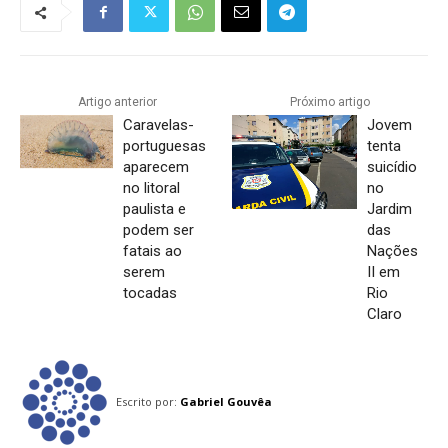
Artigo anterior
Próximo artigo
Caravelas-
Jovem
portuguesas
tenta
aparecem
suicídio
no litoral
no
paulista e
Jardim
podem ser
das
fatais ao
Nações
serem
II em
tocadas
Rio
Claro
Escrito por:
Gabriel Gouvêa