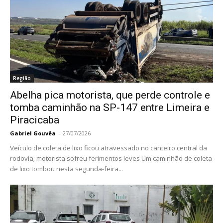
Região
Abelha pica motorista, que perde controle e
tomba caminhão na SP-147 entre Limeira e
Piracicaba
Gabriel Gouvêa
-
27/07/2026
Veículo de coleta de lixo ficou atravessado no canteiro central da
rodovia; motorista sofreu ferimentos leves Um caminhão de coleta
de lixo tombou nesta segunda-feira...