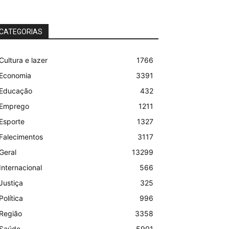
CATEGORIAS
Cultura e lazer
1766
Economia
3391
Educação
432
Emprego
1211
Esporte
1327
Falecimentos
3117
Geral
13299
Internacional
566
Justiça
325
Política
996
Região
3358
Saúde
5901