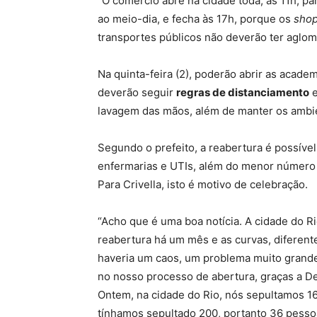
“O comércio abre na cidade toda, às 11h, pa
ao meio-dia, e fecha às 17h, porque os
sho
transportes públicos não deverão ter aglome
Na quinta-feira (2), poderão abrir as acade
deverão seguir
regras de distanciamento
e
lavagem das mãos, além de manter os ambie
Segundo o prefeito, a reabertura é possíve
enfermarias e UTIs, além do menor número 
Para Crivella, isto é motivo de celebração.
“Acho que é uma boa notícia. A cidade do R
reabertura há um mês e as curvas, diferen
haveria um caos, um problema muito grand
no nosso processo de abertura, graças a D
Ontem, na cidade do Rio, nós sepultamos 1
tínhamos sepultado 200, portanto 36 pess