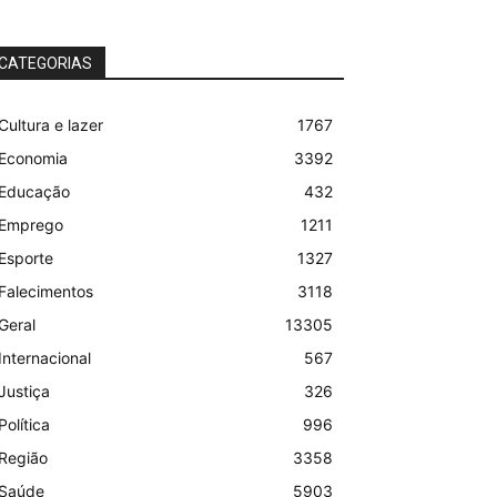
CATEGORIAS
Cultura e lazer
1767
Economia
3392
Educação
432
Emprego
1211
Esporte
1327
Falecimentos
3118
Geral
13305
Internacional
567
Justiça
326
Política
996
Região
3358
Saúde
5903