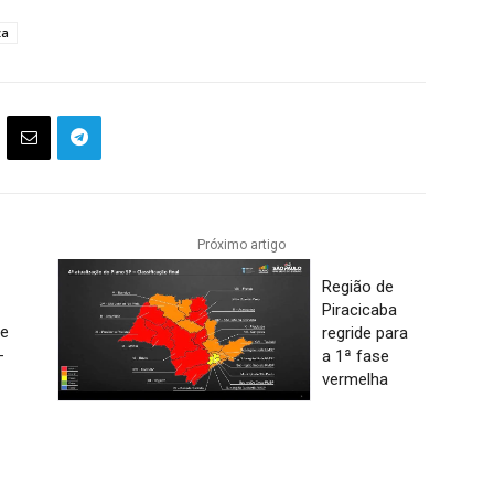
za
Próximo artigo
Região de
Piracicaba
pe
regride para
-
a 1ª fase
vermelha