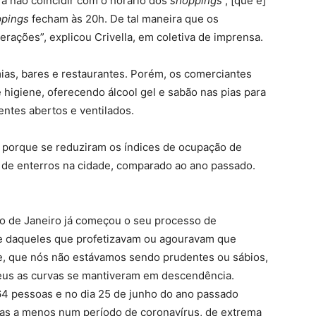
ra não coincidir com o horário dos
shoppings
, [que é]
ppings
fecham às 20h. De tal maneira que os
rações”, explicou Crivella, em coletiva de imprensa.
mias, bares e restaurantes. Porém, os comerciantes
 higiene, oferecendo álcool gel e sabão nas pias para
ntes abertos e ventilados.
l porque se reduziram os índices de ocupação de
de enterros na cidade, comparado ao ano passado.
io de Janeiro já começou o seu processo de
te daqueles que profetizavam ou agouravam que
e, que nós não estávamos sendo prudentes ou sábios,
eus as curvas se mantiveram em descendência.
64 pessoas e no dia 25 de junho do ano passado
oas a menos num período de coronavírus, de extrema