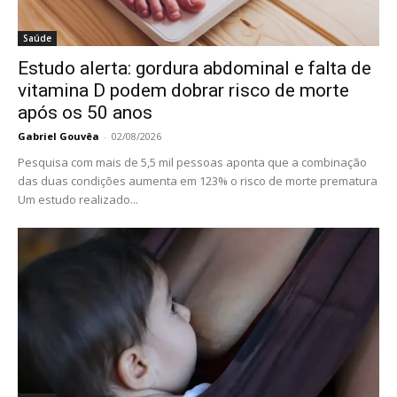
Saúde
Estudo alerta: gordura abdominal e falta de
vitamina D podem dobrar risco de morte
após os 50 anos
Gabriel Gouvêa
-
02/08/2026
Pesquisa com mais de 5,5 mil pessoas aponta que a combinação
das duas condições aumenta em 123% o risco de morte prematura
Um estudo realizado...