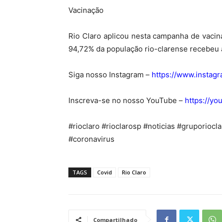
Vacinação
Rio Claro aplicou nesta campanha de vaci
94,72% da população rio-clarense recebeu 
Siga nosso Instagram –
https://www.instag
Inscreva-se no nosso YouTube –
https://y
#rioclaro #rioclarosp #noticias #gruporiocl
#coronavirus
TAGS
Covid
Rio Claro
Compartilhado