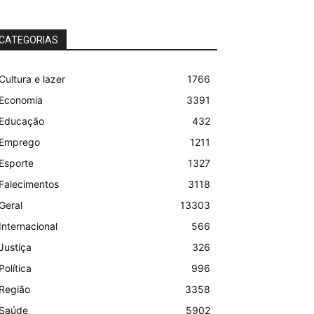
CATEGORIAS
Cultura e lazer
1766
Economia
3391
Educação
432
Emprego
1211
Esporte
1327
Falecimentos
3118
Geral
13303
Internacional
566
Justiça
326
Política
996
Região
3358
Saúde
5902