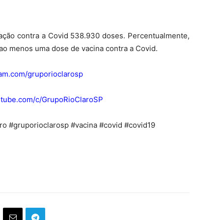
nação contra a Covid 538.930 doses. Percentualmente,
ao menos uma dose de vacina contra a Covid.
ram.com/gruporioclarosp
outube.com/c/GrupoRioClaroSP
aro #gruporioclarosp #vacina #covid #covid19