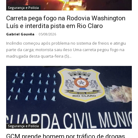
Segurança e Polícia
Carreta pega fogo na Rodovia Washington
Luís e interdita pista em Rio Claro
Gabriel Gouvêa
-
05/08/2026
Incêndio começou após problema no sistema de freios e atingiu
parte da carga; motorista saiu ileso Uma carreta pegou fogo na
madrugada desta quarta-feira (5)...
Segurança e Polícia
GCM prende homem por tráfico de drogas