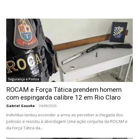
Segurança e Polícia
ROCAM e Força Tática prendem homem
com espingarda calibre 12 em Rio Claro
Gabriel Gouvêa
-
04/08/2026
Indivíduo tentou esconder a arma ao perceber a chegada dos
policiais e resistiu à abordagem Uma ação conjunta da ROCAM e
da Força Tática da...