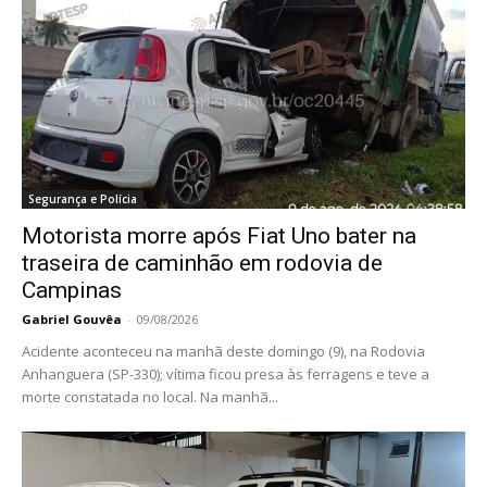
Segurança e Polícia
Motorista morre após Fiat Uno bater na
traseira de caminhão em rodovia de
Campinas
Gabriel Gouvêa
-
09/08/2026
Acidente aconteceu na manhã deste domingo (9), na Rodovia
Anhanguera (SP-330); vítima ficou presa às ferragens e teve a
morte constatada no local. Na manhã...