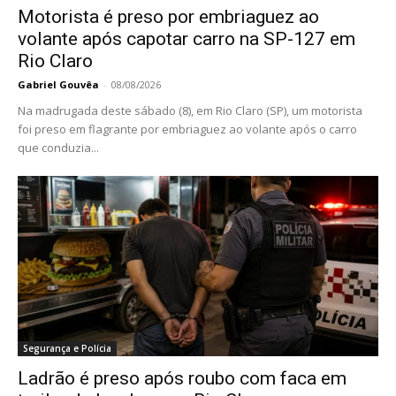
Motorista é preso por embriaguez ao
volante após capotar carro na SP-127 em
Rio Claro
Gabriel Gouvêa
-
08/08/2026
Na madrugada deste sábado (8), em Rio Claro (SP), um motorista
foi preso em flagrante por embriaguez ao volante após o carro
que conduzia...
Segurança e Polícia
Ladrão é preso após roubo com faca em