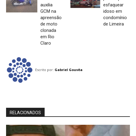
auxilia
esfaquear
GCM na
idoso em
apreensão
condomínio
de moto
de Limeira
clonada
em Rio
Claro
Escrito por:
Gabriel Gouvêa
RELACIONADOS