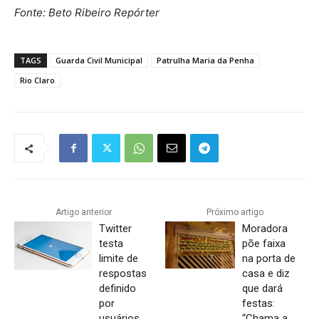
Fonte: Beto Ribeiro Repórter
TAGS
Guarda Civil Municipal
Patrulha Maria da Penha
Rio Claro
Artigo anterior
Próximo artigo
Twitter
Moradora
testa
põe faixa
limite de
na porta de
respostas
casa e diz
definido
que dará
por
festas:
usuários
“Chama a