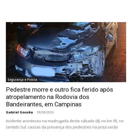
Segurança e Polícia
Pedestre morre e outro fica ferido após
atropelamento na Rodovia dos
Bandeirantes, em Campinas
Gabriel Gouvêa
-
08/08/2026
Acidente aconteceu na madrugada deste sábado (8), no km 95, no
sentido Sul; causas da presença dos pedestres na pista serão