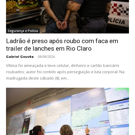
Segurança e Polícia
Ladrão é preso após roubo com faca em
trailer de lanches em Rio Claro
Gabriel Gouvêa
-
08/08/2026
Vítima foi ameaçada e teve celular, dinheiro e cartão bancário
roubados; autor foi contido após perseguição e luta corporal. Na
madrugada deste sábado (8), em...