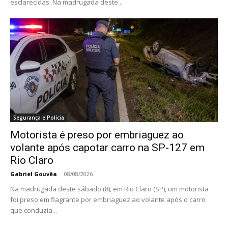
esclarecidas. Na madrugada deste...
Segurança e Polícia
Motorista é preso por embriaguez ao
volante após capotar carro na SP-127 em
Rio Claro
Gabriel Gouvêa
-
08/08/2026
Na madrugada deste sábado (8), em Rio Claro (SP), um motorista
foi preso em flagrante por embriaguez ao volante após o carro
que conduzia...