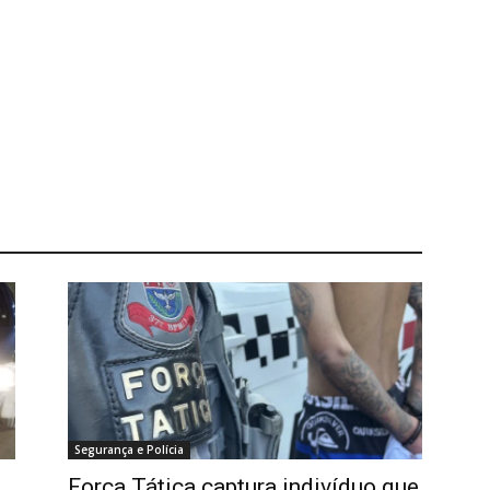
Segurança e Polícia
Força Tática captura indivíduo que