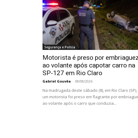
Segurança e Polícia
Motorista é preso por embriague
ao volante após capotar carro na
SP-127 em Rio Claro
Gabriel Gouvêa
-
08/08/2026
Na madrugada deste sábado (8), em Rio Claro (SP),
um motorista foi preso em flagrante por embriagu
ao volante após o carro que conduzia...