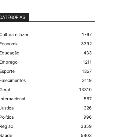
CATEGORIAS
Cultura e lazer
1767
Economia
3392
Educação
433
Emprego
1211
Esporte
1327
Falecimentos
3119
Geral
13310
Internacional
567
Justiça
326
Política
996
Região
3359
Saúde
5903