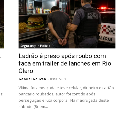
Segurança e Polícia
z
Ladrão é preso após roubo com
faca em trailer de lanches em Rio
Claro
Gabriel Gouvêa
-
08/08/2026
Vítima foi ameaçada e teve celular, dinheiro e cartão
ez
bancário roubados; autor foi contido após
perseguição e luta corporal. Na madrugada deste
sábado (8), em...