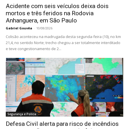
Acidente com seis veículos deixa dois
mortos e três feridos na Rodovia
Anhanguera, em São Paulo
Gabriel Gouvêa
-
10/08/2026
Colisão aconteceu na madrugada desta segunda-feira (10), no km
21,4, no sentido Norte; trecho chegou a ser totalmente interditado
e teve congestionamento de 2...
Segurança e Polícia
Defesa Civil alerta para risco de incêndios