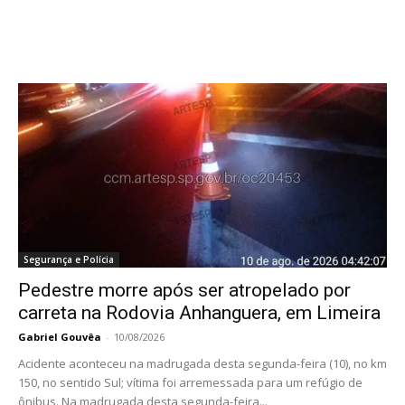
Segurança e Polícia
Pedestre morre após ser atropelado por
carreta na Rodovia Anhanguera, em Limeira
Gabriel Gouvêa
-
10/08/2026
Acidente aconteceu na madrugada desta segunda-feira (10), no km
150, no sentido Sul; vítima foi arremessada para um refúgio de
ônibus. Na madrugada desta segunda-feira...