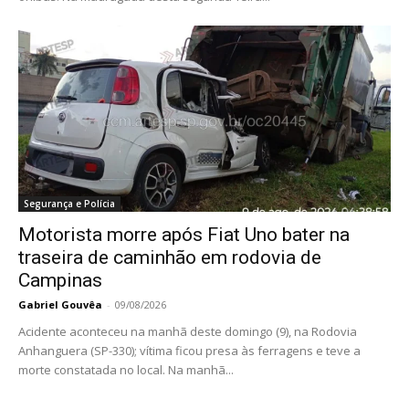
Segurança e Polícia
Motorista morre após Fiat Uno bater na
traseira de caminhão em rodovia de
Campinas
Gabriel Gouvêa
-
09/08/2026
Acidente aconteceu na manhã deste domingo (9), na Rodovia
Anhanguera (SP-330); vítima ficou presa às ferragens e teve a
morte constatada no local. Na manhã...