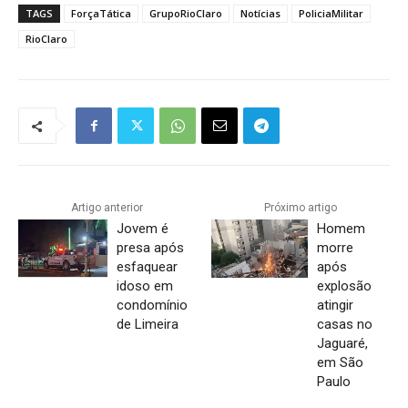
TAGS
ForçaTática
GrupoRioClaro
Notícias
PoliciaMilitar
RioClaro
Artigo anterior
Próximo artigo
Jovem é
Homem
presa após
morre
esfaquear
após
idoso em
explosão
condomínio
atingir
de Limeira
casas no
Jaguaré,
em São
Paulo