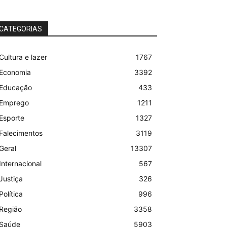
CATEGORIAS
Cultura e lazer
1767
Economia
3392
Educação
433
Emprego
1211
Esporte
1327
Falecimentos
3119
Geral
13307
Internacional
567
Justiça
326
Política
996
Região
3358
Saúde
5903