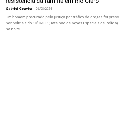
resistência da família em Rio Claro
Gabriel Gouvêa
-
06/08/2026
Um homem procurado pela Justiça por tráfico de drogas foi preso
por policiais do 10º BAEP (Batalhão de Ações Especiais de Polícia)
na noite...