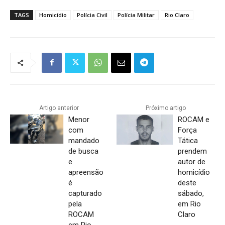
TAGS
Homicídio
Polícia Civil
Polícia Militar
Rio Claro
Artigo anterior
Próximo artigo
Menor
ROCAM e
com
Força
mandado
Tática
de busca
prendem
e
autor de
apreensão
homicídio
é
deste
capturado
sábado,
pela
em Rio
ROCAM
Claro
em Rio