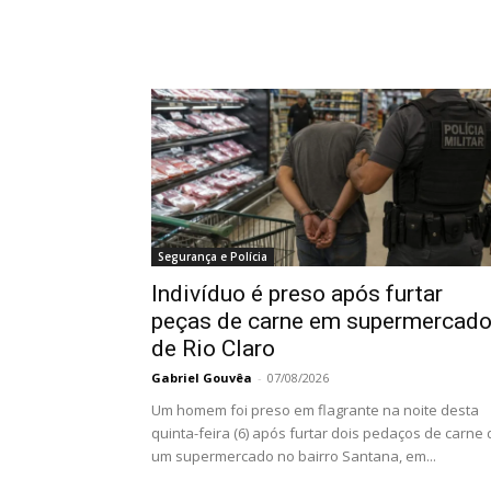
Segurança e Polícia
Indivíduo é preso após furtar
peças de carne em supermercad
de Rio Claro
Gabriel Gouvêa
-
07/08/2026
Um homem foi preso em flagrante na noite desta
quinta-feira (6) após furtar dois pedaços de carne 
um supermercado no bairro Santana, em...