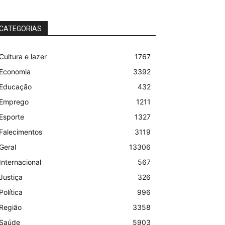
CATEGORIAS
Cultura e lazer
1767
Economia
3392
Educação
432
Emprego
1211
Esporte
1327
Falecimentos
3119
Geral
13306
Internacional
567
Justiça
326
Política
996
Região
3358
Saúde
5903