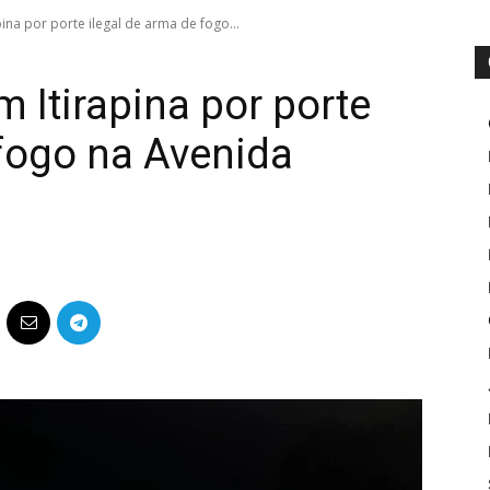
na por porte ilegal de arma de fogo...
Itirapina por porte
 fogo na Avenida