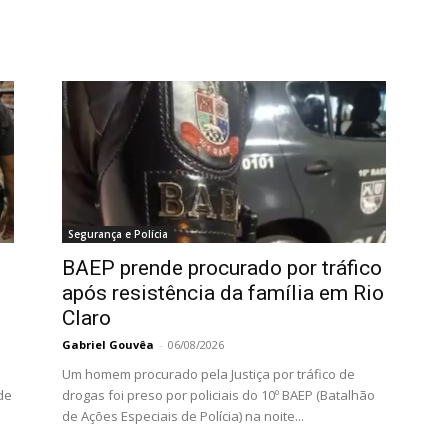
Segurança e Polícia
BAEP prende procurado por tráfico
o
após resistência da família em Rio
Claro
Gabriel Gouvêa
-
06/08/2026
Um homem procurado pela Justiça por tráfico de
de
drogas foi preso por policiais do 10º BAEP (Batalhão
de Ações Especiais de Polícia) na noite...