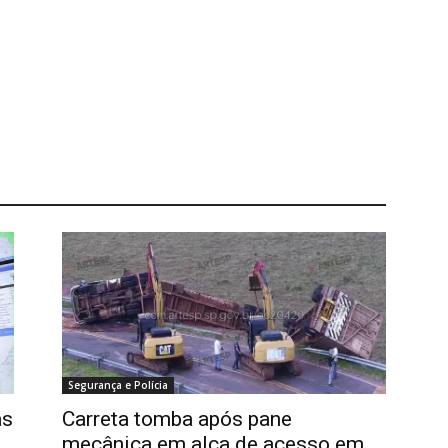
Segurança e Polícia
as
Carreta tomba após pane
mecânica em alça de acesso em