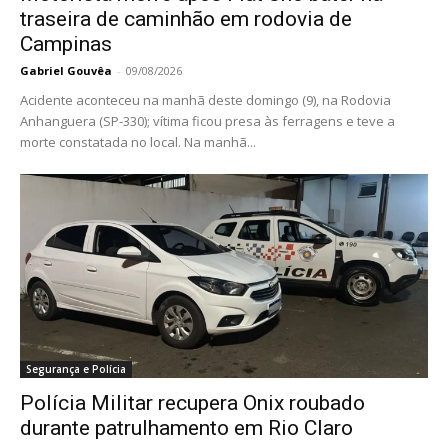
traseira de caminhão em rodovia de
Campinas
Gabriel Gouvêa
-
09/08/2026
Acidente aconteceu na manhã deste domingo (9), na Rodovia
Anhanguera (SP-330); vítima ficou presa às ferragens e teve a
morte constatada no local. Na manhã...
Segurança e Polícia
Polícia Militar recupera Onix roubado
durante patrulhamento em Rio Claro