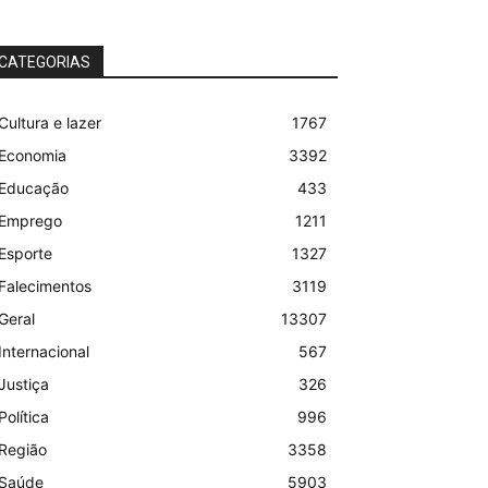
CATEGORIAS
Cultura e lazer
1767
Economia
3392
Educação
433
Emprego
1211
Esporte
1327
Falecimentos
3119
Geral
13307
Internacional
567
Justiça
326
Política
996
Região
3358
Saúde
5903