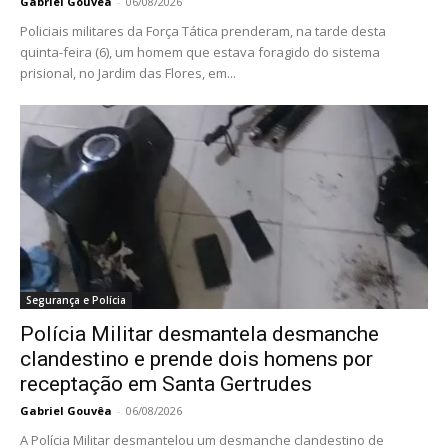
Gabriel Gouvêa
-
06/08/2026
Policiais militares da Força Tática prenderam, na tarde desta
quinta-feira (6), um homem que estava foragido do sistema
prisional, no Jardim das Flores, em...
Segurança e Polícia
Polícia Militar desmantela desmanche
clandestino e prende dois homens por
receptação em Santa Gertrudes
Gabriel Gouvêa
-
06/08/2026
A Polícia Militar desmantelou um desmanche clandestino de