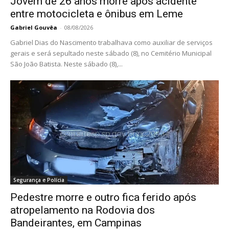
Jovem de 26 anos morre após acidente
entre motocicleta e ônibus em Leme
Gabriel Gouvêa
-
08/08/2026
Gabriel Dias do Nascimento trabalhava como auxiliar de serviços
gerais e será sepultado neste sábado (8), no Cemitério Municipal
São João Batista. Neste sábado (8),...
Segurança e Polícia
Pedestre morre e outro fica ferido após
atropelamento na Rodovia dos
Bandeirantes, em Campinas