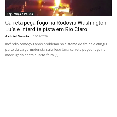
Segurança e Polícia
Carreta pega fogo na Rodovia Washington
Luís e interdita pista em Rio Claro
Gabriel Gouvêa
-
05/08/2026
Incêndio começou após problema no sistema de freios e atingiu
parte da carga; motorista saiu ileso Uma carreta pegou fogo na
madrugada desta quarta-feira (5)...