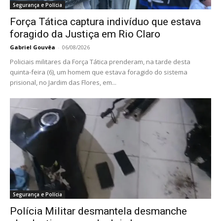
Segurança e Polícia
Força Tática captura indivíduo que estava
foragido da Justiça em Rio Claro
Gabriel Gouvêa
-
06/08/2026
Policiais militares da Força Tática prenderam, na tarde desta
quinta-feira (6), um homem que estava foragido do sistema
prisional, no Jardim das Flores, em...
Segurança e Polícia
Polícia Militar desmantela desmanche