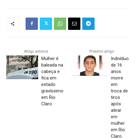
Artigo anterior
Próximo artigo
Mulher é
Indivíduo
baleada na
de 16
cabeça e
anos
fica em
morre
estado
em
gravíssimo
troca de
em Rio
tiros
Claro
após
atirar
em
mulher
em Rio
Claro