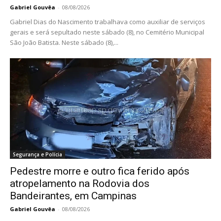
Gabriel Gouvêa
-
08/08/2026
Gabriel Dias do Nascimento trabalhava como auxiliar de serviços
gerais e será sepultado neste sábado (8), no Cemitério Municipal
São João Batista. Neste sábado (8),...
Segurança e Polícia
Pedestre morre e outro fica ferido após
atropelamento na Rodovia dos
Bandeirantes, em Campinas
Gabriel Gouvêa
-
08/08/2026