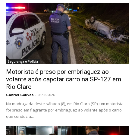
Segurança e Polícia
Motorista é preso por embriaguez ao
volante após capotar carro na SP-127 em
Rio Claro
Gabriel Gouvêa
-
08/08/2026
Na madrugada deste sábado (8), em Rio Claro (SP), um motorista
foi preso em flagrante por embriaguez ao volante após o carro
que conduzia...