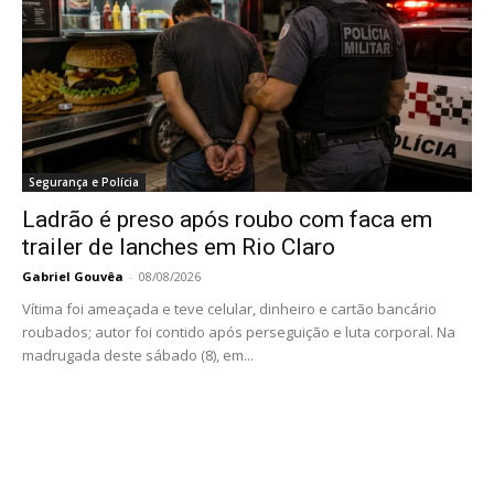
Segurança e Polícia
Ladrão é preso após roubo com faca em
trailer de lanches em Rio Claro
Gabriel Gouvêa
-
08/08/2026
Vítima foi ameaçada e teve celular, dinheiro e cartão bancário
roubados; autor foi contido após perseguição e luta corporal. Na
madrugada deste sábado (8), em...