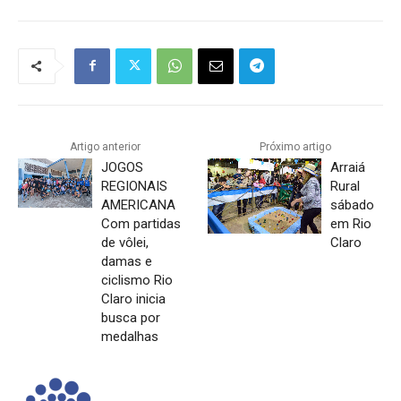
Artigo anterior
Próximo artigo
JOGOS
Arraiá
REGIONAIS
Rural
AMERICANA
sábado
Com partidas
em Rio
de vôlei,
Claro
damas e
ciclismo Rio
Claro inicia
busca por
medalhas