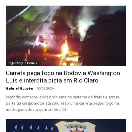
Segurança e Polícia
Carreta pega fogo na Rodovia Washington
Luís e interdita pista em Rio Claro
Gabriel Gouvêa
-
05/08/2026
Incêndio começou após problema no sistema de freios e atingiu
parte da carga; motorista saiu ileso Uma carreta pegou fogo na
madrugada desta quarta-feira (5)...