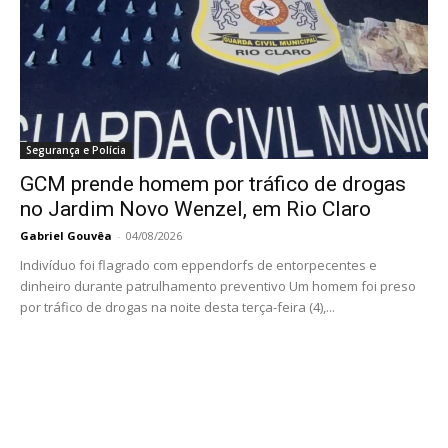
Segurança e Polícia
GCM prende homem por tráfico de drogas
no Jardim Novo Wenzel, em Rio Claro
Gabriel Gouvêa
-
04/08/2026
Indivíduo foi flagrado com eppendorfs de entorpecentes e
dinheiro durante patrulhamento preventivo Um homem foi preso
por tráfico de drogas na noite desta terça-feira (4),...