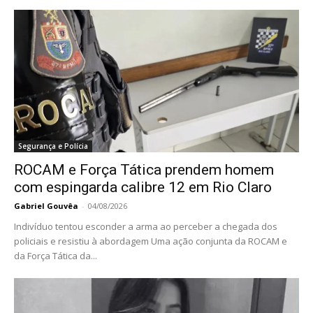
Segurança e Polícia
ROCAM e Força Tática prendem homem
com espingarda calibre 12 em Rio Claro
Gabriel Gouvêa
-
04/08/2026
Indivíduo tentou esconder a arma ao perceber a chegada dos
policiais e resistiu à abordagem Uma ação conjunta da ROCAM e
da Força Tática da...