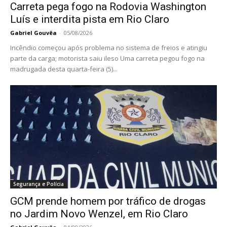
Carreta pega fogo na Rodovia Washington
Luís e interdita pista em Rio Claro
Gabriel Gouvêa
-
05/08/2026
Incêndio começou após problema no sistema de freios e atingiu
parte da carga; motorista saiu ileso Uma carreta pegou fogo na
madrugada desta quarta-feira (5)...
Segurança e Polícia
GCM prende homem por tráfico de drogas
no Jardim Novo Wenzel, em Rio Claro