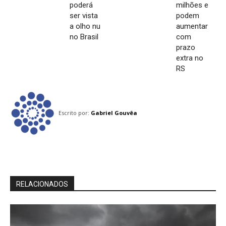
poderá
milhões e
ser vista
podem
a olho nu
aumentar
no Brasil
com
prazo
extra no
RS
Escrito por:
Gabriel Gouvêa
RELACIONADOS