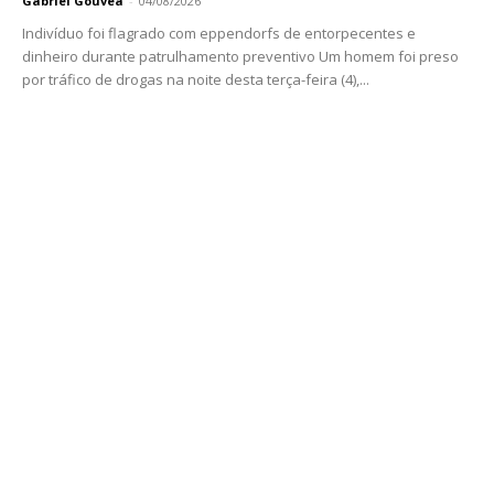
Gabriel Gouvêa
-
04/08/2026
Indivíduo foi flagrado com eppendorfs de entorpecentes e
dinheiro durante patrulhamento preventivo Um homem foi preso
por tráfico de drogas na noite desta terça-feira (4),...