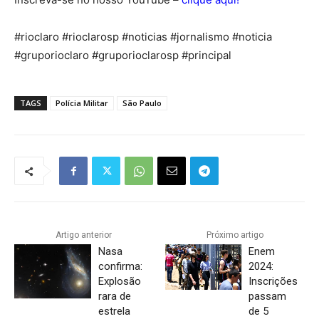
Inscreva-se no nosso YouTube –
clique aqui!
#rioclaro #rioclarosp #noticias #jornalismo #noticia
#gruporioclaro #gruporioclarosp #principal
TAGS
Polícia Militar
São Paulo
Artigo anterior
Próximo artigo
Nasa
Enem
confirma:
2024:
Explosão
Inscrições
rara de
passam
estrela
de 5