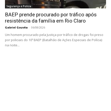
Segurança e Polícia
BAEP prende procurado por tráfico após
resistência da família em Rio Claro
Gabriel Gouvêa
-
06/08/2026
Um homem procurado pela Justiça por tráfico de drogas foi preso
por policiais do 10º BAEP (Batalhão de Ações Especiais de Polícia)
na noite...