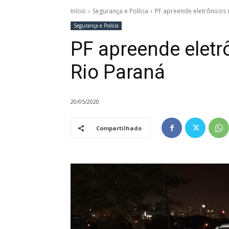
Início
Segurança e Polícia
PF apreende eletrônicos 
Segurança e Polícia
PF apreende eletr
Rio Paraná
20/05/2020
Compartilhado