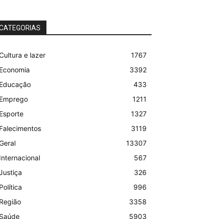
CATEGORIAS
Cultura e lazer
1767
Economia
3392
Educação
433
Emprego
1211
Esporte
1327
Falecimentos
3119
Geral
13307
Internacional
567
Justiça
326
Política
996
Região
3358
Saúde
5903